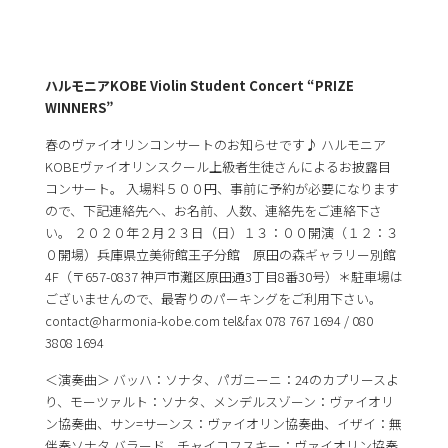
ハルモニアKOBE Violin Student Concert “PRIZE
WINNERS”
春のヴァイオリンコンサートのお知らせです♪ ハルモニア
KOBEヴァイオリンスクール上級者生徒さんによるお披露目
コンサート。 入場料５００円、事前に予約が必要になります
ので、下記連絡先へ、お名前、人数、連絡先をご連絡下さ
い。 ２０２０年２月２３日（日）１３：００開演（１２：３
０開場）兵庫県立美術館王子分館 原田の森ギャラリー別館
4F（〒657-0837 神戸市灘区原田通3丁目8番30号）＊駐車場は
ございませんので、最寄りのパーキングをご利用下さい。
contact@harmonia-kobe.com tel&fax 078 767 1694 / 080
3808 1694
＜演奏曲＞ バッハ：ソナタ、パガニーニ：24のカプリースよ
り、モーツァルト：ソナタ、メンデルスゾーン：ヴァイオリ
ン協奏曲、サン=サーンス：ヴァイオリン協奏曲、イザイ：無
伴奏ソナタ バラード、チャイコフスキー：ヴァイオリン協奏