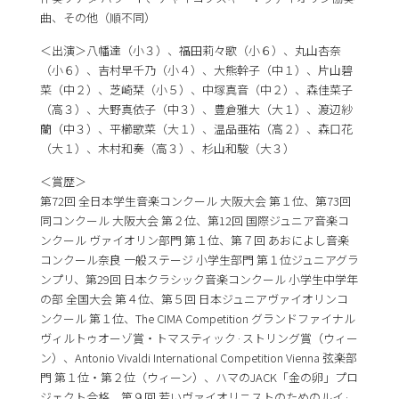
曲、その他（順不同）
＜出演＞八幡達（小３）、福田莉々歌（小６）、丸山杏奈
（小６）、吉村早千乃（小４）、大熊幹子（中１）、片山碧
菜（中２）、芝崎栞（小５）、中塚真音（中２）、森佳菜子
（高３）、大野真依子（中３）、豊倉雅大（大１）、渡辺紗
蘭（中３）、平櫛歌菜（大１）、温品亜祐（高２）、森口花
（大１）、木村和奏（高３）、杉山和駿（大３）
＜賞歴＞
第72回 全日本学生音楽コンクール 大阪大会 第１位、第73回
同コンクール 大阪大会 第２位、第12回 国際ジュニア音楽コ
ンクール ヴァイオリン部門 第１位、第７回 あおによし音楽
コンクール奈良 一般ステージ 小学生部門 第１位ジュニアグラ
ンプリ、第29回 日本クラシック音楽コンクール
小学生中学年
の部 全国大会 第４位、第５回 日本ジュニアヴァイオリンコ
ンクール 第１位、The CIMA Competition グランドファイナル
ヴィルトゥオーゾ賞・トマスティック·ストリング賞（ウィー
ン）、Antonio Vivaldi International Competition Vienna 弦楽部
門 第１位・第２位（ウィーン）、ハマのJACK「金の卵」プロ
ジェクト合格、第９回 若いヴァイオリニストのためのルイ·