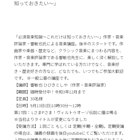
知っておきたい〜」
「必須音楽知識〜これだけは知っておきたい〜」作家・音楽
評論家・響敏也氏による音楽講座。後半のスタートです。作
曲家や楽器・歴史など、クラシック音楽にまつわる内容を、
作家・音楽評論家である響敏也先生に、楽しく深く解説して
いただきます。専門に学ばれている方だけでなく、音楽好
き・歴史好きの方など、どなたでも、いつでもご参加大歓迎
です。 ※一般公募の講座です。
【講師】響敏也 ひびきとしや（作家・音楽評論家）
【期間】随時受付中！令和3年12月まで
【定員】30名様
【日時】9月13日(日)10時30分〜12時
第17回： LさまPさま！ヴィルトゥオーゾ伝説に鐘は鳴る
※当初よりタイトルが変更になりました
【受講方法】１回ごと もしくは 定期(半期・全期)。定期受講
の場合は、講義の録画を後日youtubeにてご覧いただけます。
１回分の講義を受けられた後に定期受講をお決めになること