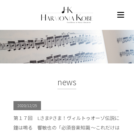
news
2020/12/25
第１７回 LさまPさま！ヴィルトゥオーゾ伝説に
鐘は鳴る 響敏也の「必須音楽知識 〜これだけは