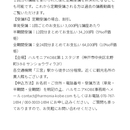
も可能です。これから定期受講される方は過去の講義動画を
ご覧いただけます。
【受講料】定期受講の場合、割引。
単発受講：1回ごとのお支払い 3,000円/1講座あたり
半期間受講：12回分まとめてお支払い 34,200円（5%off価
格）
全期間受講：全24回分まとめてお支払い 64,800円（10%off価
格）
【会場】ハルモニアKOBE第１スタジオ（神戸市中央区北野
町3-9-8 サンショウヴィラ2F）
各交通機関「三宮」駅から徒歩15分程度。近くに観光名所の
異人館もございます。
【申込方法】お名前・ご住所・電話番号・受講方法（単発・
半期間・全期間）を明記の上、ハルモニアKOBE事務局へメ
ール contact@harmonia-kobe.com もしくはお電話 078-767-
1694 / 080-3803-1694 にお申し込みください。 ご質問も承っ
ておりますので、お気軽にお問い合わせください。