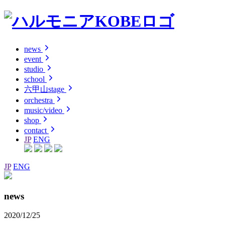
news
event
studio
school
六甲山stage
orchestra
music/video
shop
contact
JP
ENG
JP
ENG
news
2020/12/25