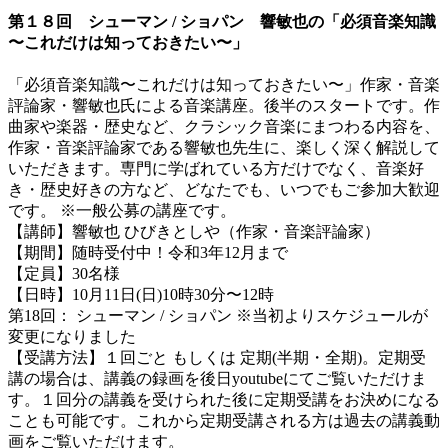
第１８回 シューマン / ショパン 響敏也の「必須音楽知識
〜これだけは知っておきたい〜」
「必須音楽知識〜これだけは知っておきたい〜」作家・音楽
評論家・響敏也氏による音楽講座。後半のスタートです。作
曲家や楽器・歴史など、クラシック音楽にまつわる内容を、
作家・音楽評論家である響敏也先生に、楽しく深く解説して
いただきます。専門に学ばれている方だけでなく、音楽好
き・歴史好きの方など、どなたでも、いつでもご参加大歓迎
です。 ※一般公募の講座です。
【講師】響敏也 ひびきとしや（作家・音楽評論家）
【期間】随時受付中！令和3年12月まで
【定員】30名様
【日時】10月11日(日)10時30分〜12時
第18回： シューマン / ショパン ※当初よりスケジュールが
変更になりました
【受講方法】１回ごと もしくは 定期(半期・全期)。定期受
講の場合は、講義の録画を後日youtubeにてご覧いただけま
す。１回分の講義を受けられた後に定期受講をお決めになる
ことも可能です。これから定期受講される方は過去の講義動
画をご覧いただけます。