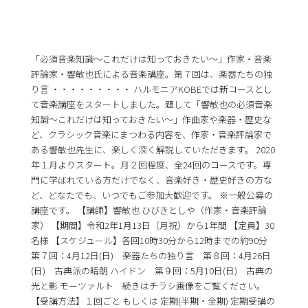
「必須音楽知識〜これだけは知っておきたい〜」作家・音楽
評論家・響敏也氏による音楽講座。第７回は、楽器たちの独
り言 ・・・・・・・・・ ハルモニアKOBEでは新コースとし
て音楽講座をスタートしました。題して「響敏也の必須音楽
知識〜これだけは知っておきたい〜」作曲家や楽器・歴史な
ど、クラシック音楽にまつわる内容を、作家・音楽評論家で
ある響敏也先生に、楽しく深く解説していただきます。 2020
年１月よりスタート。月２回程度、全24回のコースです。専
門に学ばれている方だけでなく、音楽好き・歴史好きの方な
ど、どなたでも、いつでもご参加大歓迎です。 ※一般公募の
講座です。 【講師】響敏也 ひびきとしや（作家・音楽評論
家） 【期間】令和2年1月13日（月祝）から1年間 【定員】30
名様 【スケジュール】各回10時30分から12時までの約90分
第７回：4月12日(日) 楽器たちの独り言 第８回：4月26日
(日) 古典派の晴朗 ハイドン 第９回：5月10日(日) 古典の
光と影 モーツァルト 続きはチラシ画像をご覧ください。
【受講方法】１回ごと もしくは 定期(半期・全期) 定期受講の