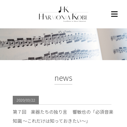
news
2020/03/22
第７回 楽器たちの独り言 響敏也の「必須音楽
知識 〜これだけは知っておきたい〜」