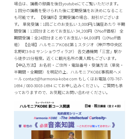
場合は、講義の録画を後日youtubeにてご覧いただけます。
１回分の講義を受けられた後に定期受講をお決めになること
も可能です。 【受講料】定期受講の場合、割引がございま
す。 単発受講：1回ごとのお支払い 3,000円/1講座あたり 半期
間受講：12回分まとめてお支払い 34,200円（5%off価格） 全
期間受講：全24回分まとめてお支払い 64,800円（10%off価
格） 【会場】ハルモニアKOBE第１スタジオ（神戸市中央区
北野町3-9-8 サンショウヴィラ2F） 各交通機関「三宮」駅か
ら徒歩15分程度。近くに観光名所の異人館もございます。
【申込方法】 お名前・ご住所・電話番号・受講方法（単発・
半期間・全期間）を明記の上、ハルモニアKOBE事務局へメ
ール contact@harmonia-kobe.com もしくはお電話 078-767-
1694 / 080-3803-1694 にてお申し込みください。 ご質問も承
っておりますので、お気軽にお問い合わせください。