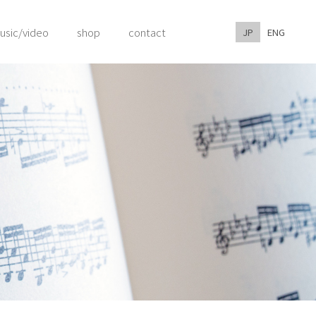
usic/video
shop
contact
JP
ENG