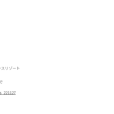
レンスリゾート
で
ws_221127