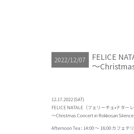
FELICE 
2022/12/07
〜Christmas
12.17.2022 (SAT)
FELICE NATALE（フェリーチェ•ナター
〜Christmas Concert in Rokkosan Silenc
Afternoon Tea : 14:00 〜 16:00 カフェテ