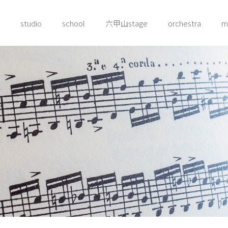
studio
school
六甲山stage
orchestra
m