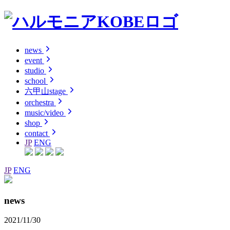
news
event
studio
school
六甲山stage
orchestra
music/video
shop
contact
JP
ENG
JP
ENG
news
2021/11/30