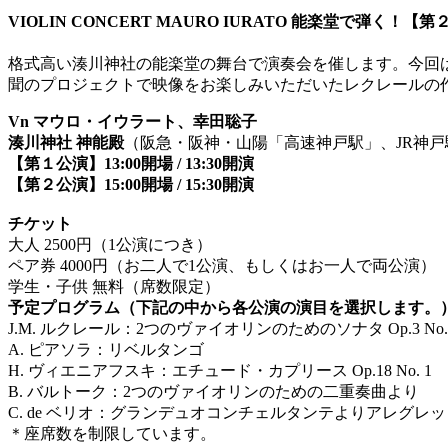
VIOLIN CONCERT MAURO IURATO 能楽堂で弾く！【
格式高い湊川神社の能楽堂の舞台で演奏会を催します。今回
聞のプロジェクトで映像をお楽しみいただいたレクレールの
Vn マウロ・イウラート、幸田聡子
湊川神社 神能殿
（阪急・阪神・山陽「高速神戸駅」、JR神戸
【第１公演】13:00開場 / 13:30開演
【第２公演】15:00開場 / 15:30開演
チケット
大人 2500円（1公演につき）
ペア券 4000円（お二人で1公演、もしくはお一人で両公演）
学生・子供 無料（席数限定）
予定プログラム（下記の中から各公演の演目を選択します。
J.M. ルクレール：2つのヴァイオリンのためのソナタ Op.3 No.1 
A. ピアソラ：リベルタンゴ
H. ヴィエニアフスキ：エチュード・カプリース Op.18 No. 1
B. バルトーク：2つのヴァイオリンのための二重奏曲より
C. de ベリオ：グランデュオコンチェルタンテよりアレグレ
＊座席数を制限しています。