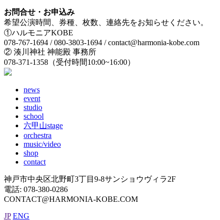
お問合せ・お申込み
希望公演時間、券種、枚数、連絡先をお知らせください。
①ハルモニアKOBE
078-767-1694 / 080-3803-1694 / contact@harmonia-kobe.com
② 湊川神社 神能殿 事務所
078-371-1358（受付時間10:00~16:00）
news
event
studio
school
六甲山stage
orchestra
music/video
shop
contact
神戸市中央区北野町3丁目9-8サンショウヴィラ2F
電話: 078-380-0286
CONTACT@HARMONIA-KOBE.COM
JP
ENG