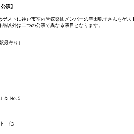
第２公演】
はゲストに神戸市室内管弦楽団メンバーの幸田聡子さんをゲス
作品以外は二つの公演で異なる演目となります。
駅最寄り）
）
＆ No. 5
ット 他