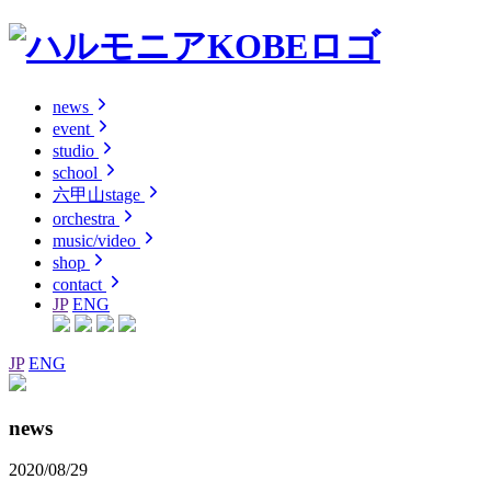
news
event
studio
school
六甲山stage
orchestra
music/video
shop
contact
JP
ENG
JP
ENG
news
2020/08/29