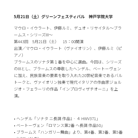
5月21日（土）グリーンフェスティバル 神戸学院大学
マウロ・イウラート、伊藤ルミ、デュオ・リサイタル～ブラ
ームス・シリーズⅢ～
第443回 5月21日（土） 15：00開演
出演／マウロ・イウラート（ヴァイオリン）、伊藤ルミ（ピ
アノ）
ブラームスのソナタ第１番を中心に選曲。今回は、シリーズ
のⅢとし、ブラームスの尊敬したヘンデル、ベートーヴェン
に加え、民族音楽の要素を取り入れた20世紀音楽であるバル
トークと、ヴァイオリン独奏で現代イタリアの作曲家ジョル
ジオ・フェラーリの作品「インプロヴィザチオーニ」を上
演。
• ヘンデル「ソナタ ニ長調 作品1‐４ HWV371」
• ベートーヴェン「ロマンス第2番 ヘ長調 作品50」
• ブラームス「ハンガリー舞曲」より、第4番、第3番、第5番