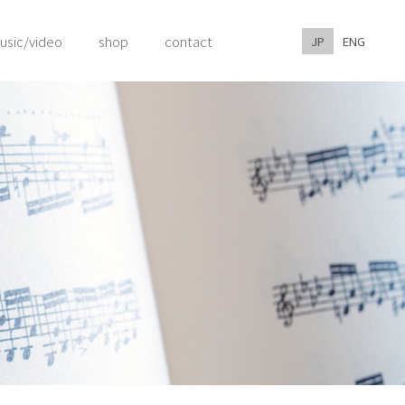
usic/video
shop
contact
JP
ENG