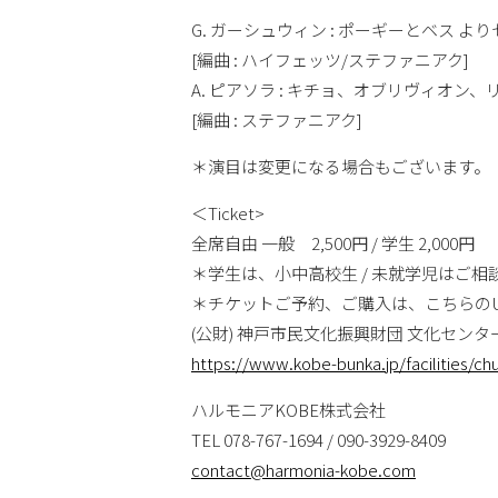
G. ガーシュウィン : ポーギーとベス よ
[編曲 : ハイフェッツ/ステファニアク]
A. ピアソラ : キチョ、オブリヴィオン
[編曲 : ステファニアク]
＊演目は変更になる場合もございます。
＜Ticket>
全席自由 一般 2,500円 / 学生 2,000円
＊学生は、小中高校生 / 未就学児はご相
＊チケットご予約、ご購入は、こちらのU
(公財) 神戸市民文化振興財団 文化センター部 T
https://www.kobe-bunka.jp/facilities/c
ハルモニアKOBE株式会社
TEL 078-767-1694 / 090-3929-8409
contact@harmonia-kobe.com