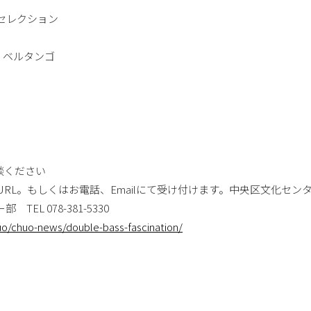
りセレクション
、リベルタンゴ
談ください
RL。もしくはお電話、Emailにて受け付けます。中央区文化セン
EL 078-381-5330
huo/chuo-news/double-bass-fascination/