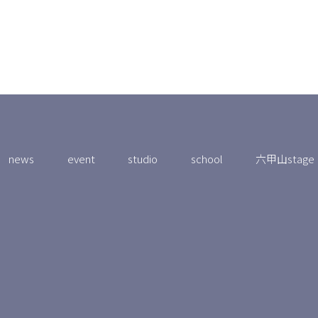
news
event
studio
school
六甲山stage