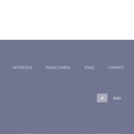
orchestra
music/video
shop
contact
JP
ENG