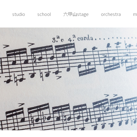
studio
school
六甲山stage
orchestra
m