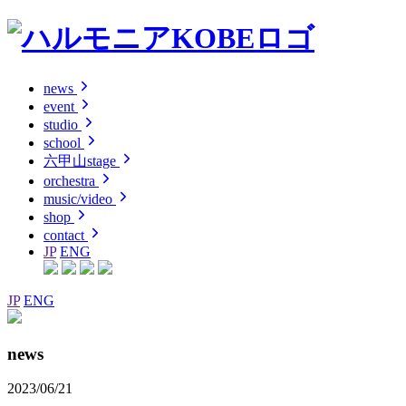
news
event
studio
school
六甲山stage
orchestra
music/video
shop
contact
JP
ENG
JP
ENG
news
2023/06/21