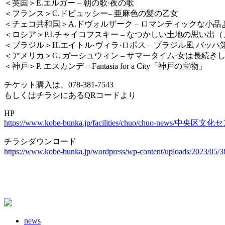
＜英国＞E.エルガー – 朝の歌·夜の歌
＜フランス＞C.ドビュッシー– 亜麻色の髪の乙女
＜チェコ共和国＞A.ドヴォルザーク – ロマンティックな小品よ
＜ロシア＞P.I.チャイコフスキー – なつかしい土地の思い出（メ
＜ブラジル＞H.エイトル·ヴィラ·ロボス – ブラジル風 バッハ
＜アメリカ＞G. ガーシュウィン – サマータイム·女は長続き
＜神戸＞P. エスカンデ – Fantasia for a City「神戸の宝物」
チケット購入は、078-381-7543
もしくはチラシにあるQRコードより
HP
https://www.kobe-bunka.jp/facilities/chuo/chuo-news
チラシダウンロード
https://www.kobe-bunka.jp/wordpress/wp-content/uploads/2023/05
news