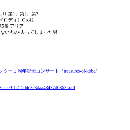
り 第1、第2、第3
ロディ）Op.42
第5番 アリア
しないもの·去ってしまった男
/中央区文化センター１周年記念コンサート『treasures-of-kobe/
/38ccce91b215d4c3e3daa48437d0863f.pdf