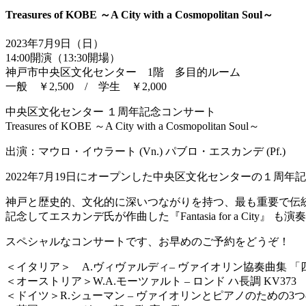
Treasures of KOBE ～A City with a Cosmopolitan Soul～
2023年7月9日（日）
14:00開演（13:30開場）
神戸市中央区文化センター 1階 多目的ルーム
一般 ￥2,500 / 学生 ￥2,000
中央区文化センター １周年記念コンサート
Treasures of KOBE ～A City with a Cosmopolitan Soul～
出演：マウロ・イウラート (Vn.) パブロ・エスカンデ (Pf.)
2022年7月19日にオープンした中央区文化センターの１周年
神戸と歴史的、文化的に深いつながりを持つ、最も重要で伝
記念してエスカンデ氏が作曲した『Fantasia for a City』 も
スペシャルなコンサートです、お早めのご予約をどうぞ！
＜イタリア＞ A.ヴィヴァルディ– ヴァイオリン協奏曲集 
＜オーストリア＞W.A.モーツァルト – ロンド ハ長調 KV373
＜ドイツ＞R.シューマン – ヴァイオリンとピアノのための3つの