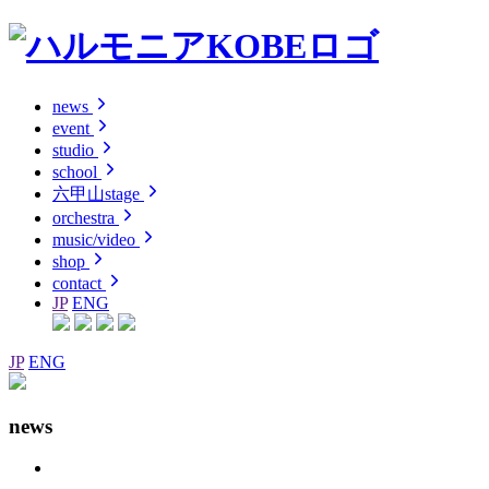
news
event
studio
school
六甲山stage
orchestra
music/video
shop
contact
JP
ENG
JP
ENG
news